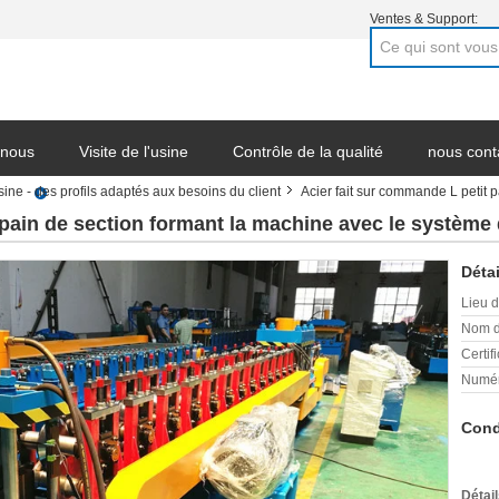
Ventes & Support:
 nous
Visite de l'usine
Contrôle de la qualité
nous cont
sine - des profils adaptés aux besoins du client
Acier fait sur commande L petit 
 société
 pain de section formant la machine avec le système
Détai
Lieu d
Nom d
Certifi
Numér
Cond
Détai