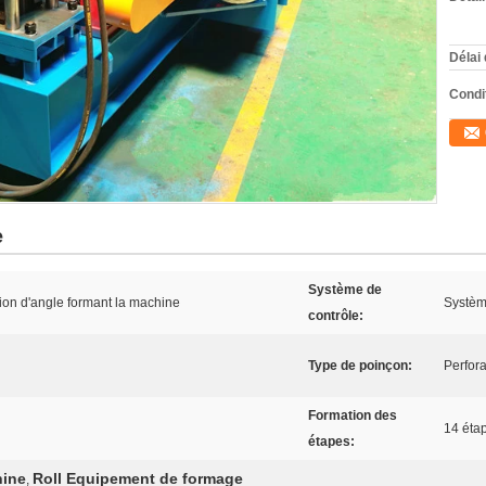
Délai 
Condi
e
Système de
tion d'angle formant la machine
Systèm
contrôle:
Type de poinçon:
Perfora
Formation des
14 éta
étapes:
hine
Roll Equipement de formage
,