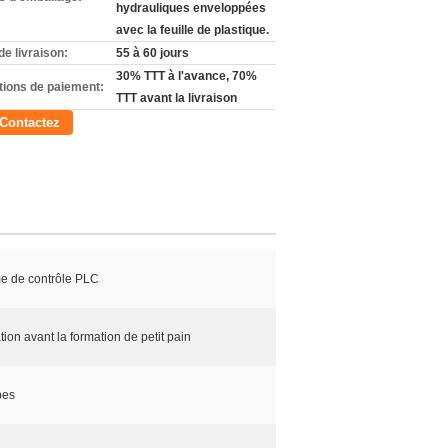
hydrauliques enveloppées
avec la feuille de plastique.
de livraison:
55 à 60 jours
30% TTT à l'avance, 70%
tions de paiement:
TTT avant la livraison
Contactez
e de contrôle PLC
tion avant la formation de petit pain
pes