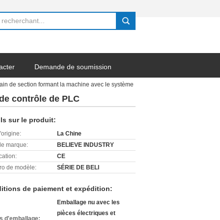
search
acter
Demande de soumission
pain de section formant la machine avec le système
 de contrôle de PLC
ls sur le produit:
'origine:
La Chine
e marque:
BELIEVE INDUSTRY
cation:
CE
o de modèle:
SÉRIE DE BELI
itions de paiement et expédition:
Emballage nu avec les
pièces électriques et
ls d'emballage: