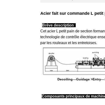
Acier fait sur commande L petit
Brève description
Cet acier L petit pain de section forman
technologie de contrôle électrique ens
par les rouleaux et les entretoises.
Decoiling---Guidage >Entry---
Composants principaux de machi