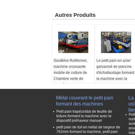
Autres Produits
Gouttière Rollformer,
Le petit pain en acier
machine croissante
galvanisé de planche
mobile de culture de
d'échafaudage formant
Chambre verte de
la machine avec la
gouttière
mesure ajustent le
dispositif
Application:
Soyez
capable de produire
Métal couvrant le petit pain
L'autre nom:
Petit pain
La 
des gouttières de
formant des machines
de plate-forme
usi
culture
d'échafaudage formant
bes
Petit pain trapézoïdal de feuille de
Pet
Type de machine:
la machine
toiture formant la machine avec le
num
dispositif préhaveur manuel
Rollformer froid, petit
Système de contrôle:
aci
petit pain de toit en métal de largeur de
pain mobile formant la
Formation de la
pou
762mm formant la machine, petit pain
sup
machine
vitesse:
15-20m/min