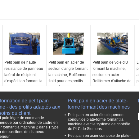
Petit pain de haute
Petit pain en acier de
Petit pain de voie d'U
L
résistance de panneau
section d'angle formant
formant la machine,
p
latéral de récipient
la machine, Rollformer
section en acier
a
d'expédition formant la
froid pour des profils
Rollformer d'attache de
p
machine
adaptés aux besoins du
support de forme d'U
q
client
f
Application:
Utilisé
Application:
Utilisé
formation de petit pain
pour produire le
Type de machine:
Petit pain en acier de plate-
pour produire des
L
ne - des profils adaptés aux
panneau de conteneur
Rollformer froid ; Petit
forme formant des machines
sections d'u-forme au
d
oins du client
de carbo
pain en métal formant
besoin
l
Petit pain en acier électriquement
it pain léger de commande
Système de contrôle:
la machine
Système de contrôle:
p
conduit de plate-forme formant la
érique par ordinateur de cadre en
machine avec le système de contrôle
Système de contrôle de
Le matériel peut être
Système de contrôle
q
er formant la machine 2 dans 1 type
de PLC de Siemens
PLC
traité:
bobines d'acier
PLC
A
r des sections de chapeau
Petit pain en acier composé de plate-
érieur
Vitesse de la ligne:
0-
galvanisés
Système
p