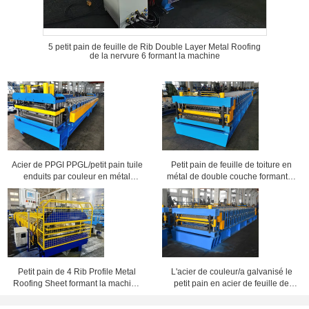
5 petit pain de feuille de Rib Double Layer Metal Roofing
de la nervure 6 formant la machine
Acier de PPGI PPGL/petit pain tuile
Petit pain de feuille de toiture en
enduits par couleur en métal
métal de double couche formant la
formant la machine
machine pour les feuilles ondulées
et 6 Rib Profile Sheets
Petit pain de 4 Rib Profile Metal
L'acier de couleur/a galvanisé le
Roofing Sheet formant la machine
petit pain en acier de feuille de
avec le cisaillement électrique
toiture formant la machine avec la
conception de double couche