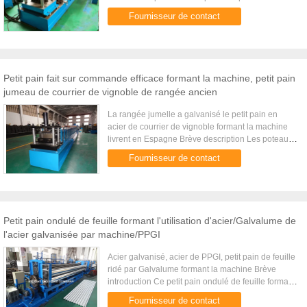
métal de Structual sont une alternative
Fournisseur de contact
économique aux purlins et bois ...
Petit pain fait sur commande efficace formant la machine, petit pain
jumeau de courrier de vignoble de rangée ancien
La rangée jumelle a galvanisé le petit pain en
acier de courrier de vignoble formant la machine
livrent en Espagne Brève description Les poteaux
en acier galvanisés de vignoble produits par le
Fournisseur de contact
petit pain de ...
Petit pain ondulé de feuille formant l'utilisation d'acier/Galvalume de
l'acier galvanisée par machine/PPGI
Acier galvanisé, acier de PPGI, petit pain de feuille
ridé par Galvalume formant la machine Brève
introduction Ce petit pain ondulé de feuille formant
la machine peut être employé pour produire les
Fournisseur de contact
feuilles ...