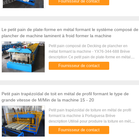
Fournisseur de contact
en métal en ...
Le petit pain de plate-forme en métal formant le système composé de
plancher de machine laminent à froid former la machine
Petit pain composé de Decking de plancher en
métal formant la machine - YX76-344-688 Brève
description Ce petit pain de plate-forme en métal
formant la machine est disponible pour produire
Fournisseur de contact
des plate-formes de ...
Petit pain trapézoïdal de toit en métal de profil formant le type de
grande vitesse de M/Min de la machine 15 - 20
Petit pain trapézoïdal de toiture en métal de profil
formant la machine à Portuguesa Brève
description Utilisé pour produire la toiture en métal
couvre avec des profils trapézoïdaux au besoin,
Fournisseur de contact
également connu ...