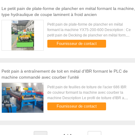
Le petit pain de plate-forme de plancher en métal formant la machine,
type hydraulique de coupe laminent à froid ancien
Petit pain de plate-forme de plancher en métal
formant la machine YX75-200-600 Description : Ce
petit pain de Decking de plancher en métal formant
la machine est employé pour produire les plate-
Fournisseur de contact
formes de ...
Petit pain à entraînement de toit en métal d'IBR formant le PLC de
machine commandé avec courber l'unité
Petit pain de feuilles de toiture de l'acier 686 IBR
de couleur formant la machine avec courber la
machine Description Le profil de toiture d'IBR a
obtenu son nom de l'abréviation « de la nervure
Fournisseur de contact
inversée de bo...