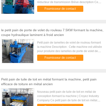
réducteur de transmission Brève description Ce
petit pain formant la ligne se compose
Fournisseur de contact
principalement de decoiler, ...
le petit pain de porte de volet du rouleau 7.5KW formant la machine,
coupe hydraulique laminent à froid ancien
Petit pain de lamelles de volet de rouleau formant
la machine Description : Cette machine est utilisée
pour produire des lamelles de porte de volet de
rouleau. Les bobines de bande passent par
Fournisseur de contact
decoiling, guider...
Petit pain de tuile de toit en métal formant la machine, petit pain
efficace de toiture en métal ancien
Nouveau petit pain de tuile de toit en métal de
conception formant la machine | Croyez Industry
Company Ce petit pain de tuile de toit en métal
formant la machine peut produire des tuiles de toit