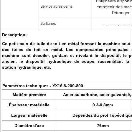
Enigineers disponi
Service après-vente:
entretenir des mac
l'étranger
Surligner:
,
toitures métalliques roll ancien
petit pain de profil form
Description :
Ce petit pain de tuile de toit en métal formant la machine peut
des tuiles de toit en métal. Les composantes principales 
machine sont decoiler, guidant et nivelant le dispositif, le p
ancien, le dispositif hydraulique de coupe, rassemblant la t
station hydraulique, etc.
Paramètres techniques - YX16.8-200-800
Matière première
Acier au carbone, acier galvanisé
Épaisseur matérielle
0.3-0.8mm
Largeur matérielle
Dépendez du profil spécifiqu
Diamètre d'axe
76mm