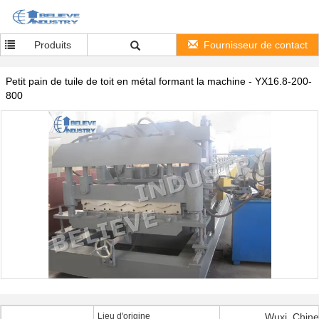
Produits
Fournisseur de contact
Petit pain de tuile de toit en métal formant la machine - YX16.8-200-
800
Lieu d'origine
Wuxi, Chine