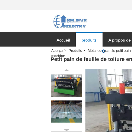
Accueil
produits
A propos de
Aperçu
Produits
Métal couvrant le petit pai
machine
Nouvelles de
Petit pain de feuille de toiture