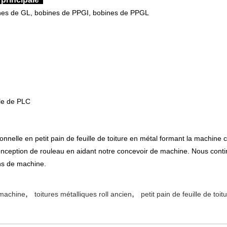
bines de GL, bobines de PPGI, bobines de PPGL
le de PLC
ionnelle en petit pain de feuille de toiture en métal formant la machin
ception de rouleau en aidant notre concevoir de machine. Nous contin
ons de machine.
,
,
a machine
toitures métalliques roll ancien
petit pain de feuille de toi