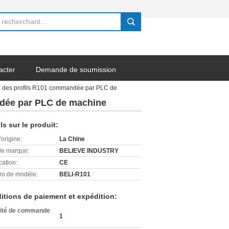
search
acter
Demande de soumission
ation des profils R101 commandée par PLC de
mandée par PLC de machine
ls sur le produit:
'origine:
La Chine
e marque:
BELIEVE INDUSTRY
cation:
CE
o de modèle:
BELI-R101
itions de paiement et expédition:
ité de commande
1