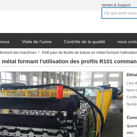
Ventes & Support:
 nous
Visite de l'usine
Contrôle de la qualité
nous cont
n formant des machines
Petit pain de feuille de toiture en métal formant l'utilis
 société
 en métal formant l'utilisation des profils R101 com
Détai
Lieu d
Nom d
Certifi
Numér
Cond
Quant
min: