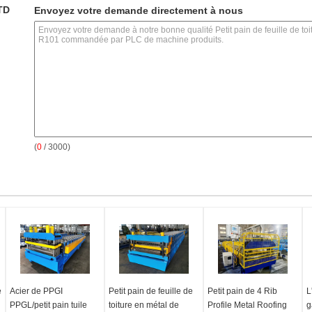
TD
Envoyez votre demande directement à nous
(
0
/ 3000)
e
Acier de PPGI
Petit pain de feuille de
Petit pain de 4 Rib
L
l
PPGL/petit pain tuile
toiture en métal de
Profile Metal Roofing
g