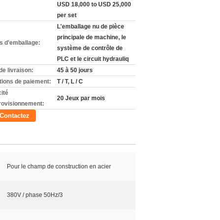
USD 18,000 to USD 25,000
per set
L'emballage nu de pièce
principale de machine, le
ls d'emballage:
système de contrôle de
PLC et le circuit hydrauliq
de livraison:
45 à 50 jours
tions de paiement:
T / T, L / C
ité
20 Jeux par mois
rovisionnement:
Contactez
Pour le champ de construction en acier
380V / phase 50Hz/3