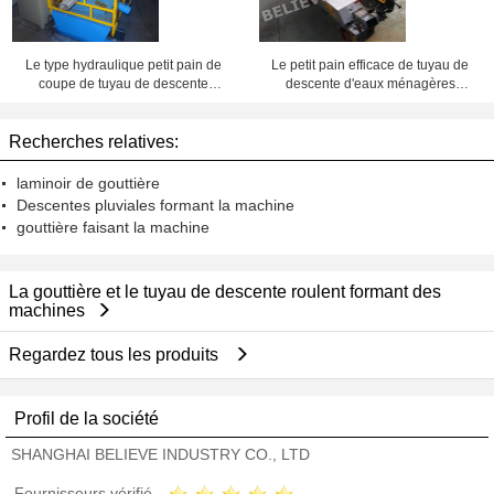
Le type hydraulique petit pain de
Le petit pain efficace de tuyau de
coupe de tuyau de descente
descente d'eaux ménagères
d'eaux ménagères formant la
formant la main portative de
machine pour la forme carrée siffle
machine actionnent le type de
Recherches relatives:
vers le bas
coupe
laminoir de gouttière
Descentes pluviales formant la machine
gouttière faisant la machine
La gouttière et le tuyau de descente roulent formant des
machines
Regardez tous les produits
Profil de la société
SHANGHAI BELIEVE INDUSTRY CO., LTD
Fournisseurs vérifié