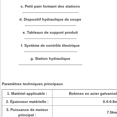
c.
Petit pain formant des stations
......................................................
d.
Dispositif hydraulique de coupe
.................................................
e.
Tableaux de support produit
..................................................
f.
Système de contrôle électrique
...................................................
g.
Station hydraulique
.............................................................
Paramètres techniques principaux
1.
Matériel applicable :
Bobines en acier galvanisé
2.
Épaisseur matérielle :
0.4-0.8
3.
Puissance de moteur
7.5kw
principal :