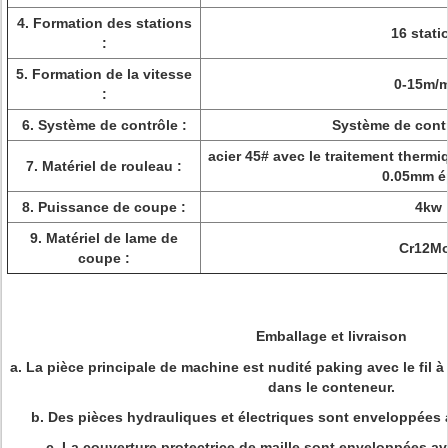
4.
Formation des stations
16 stati
:
5.
Formation de la vitesse
0-15m/m
:
6.
Système de contrôle :
Système de cont
acier 45# avec le traitement therm
7.
Matériel de rouleau :
0.05mm é
8.
Puissance de coupe :
4kw
9.
Matériel de lame de
Cr12M
coupe :
Emballage et livraison
a.
La pièce principale de machine est nudité paking avec le fil à 
dans le conteneur.
b.
Des pièces hydrauliques et électriques sont enveloppées av
c.
La couverture protectrice de maille sont enveloppées avec