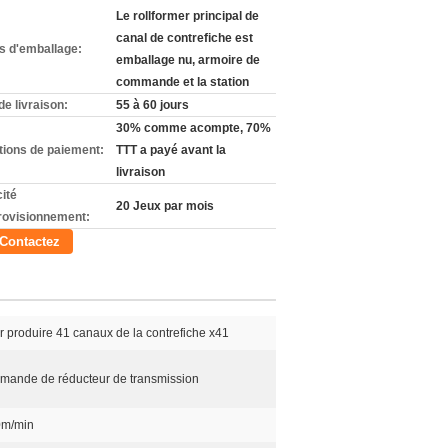
Le rollformer principal de
canal de contrefiche est
ls d'emballage:
emballage nu, armoire de
commande et la station
de livraison:
55 à 60 jours
30% comme acompte, 70%
tions de paiement:
TTT a payé avant la
livraison
ité
20 Jeux par mois
rovisionnement:
Contactez
ur produire 41 canaux de la contrefiche x41
mmande de réducteur de transmission
0m/min