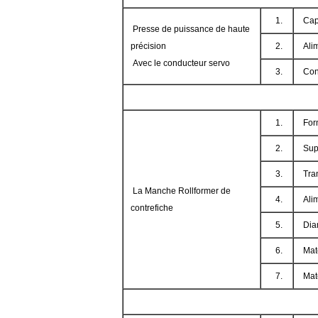
1.
Cap
Presse de puissance de haute
précision
2.
Ali
Avec le conducteur servo
3.
Con
1.
For
2.
Supp
3.
Tra
La Manche Rollformer de
4.
Alim
contrefiche
5.
Dia
6.
Mat
7.
Mat