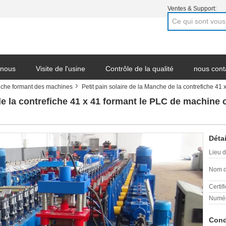
Ventes & Support:
 nous
Visite de l'usine
Contrôle de la qualité
nous cont
efiche formant des machines
Petit pain solaire de la Manche de la contrefiche 
 société
 de la contrefiche 41 x 41 formant le PLC de machin
Détai
Lieu d
Nom d
Certifi
Numér
Cond