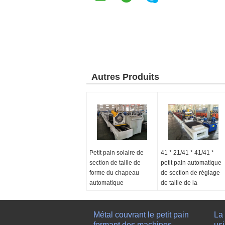
Autres Produits
Petit pain solaire de
41 * 21/41 * 41/41 *
section de taille de
petit pain automatique
forme du chapeau
de section de réglage
automatique
de taille de la
d'ajustement formant la
contrefiche 82 solaire
machine
formant la machine
Fonction de machine:
Métal couvrant le petit pain
La 
Pour produire les
formant des machines
usi