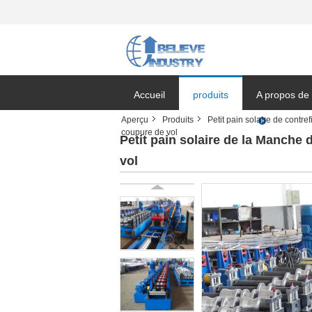
Accueil
produits
A propos de
Aperçu
Produits
Petit pain solaire de contr
coupure de vol
Nouvelles de
Petit pain solaire de la Manche
vol