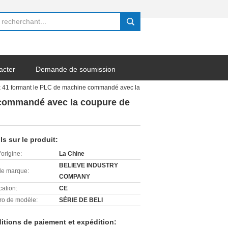
search
acter
Demande de soumission
41 x 41 formant le PLC de machine commandé avec la
e commandé avec la coupure de
ls sur le produit:
'origine:
La Chine
BELIEVE INDUSTRY
e marque:
COMPANY
cation:
CE
o de modèle:
SÉRIE DE BELI
itions de paiement et expédition: