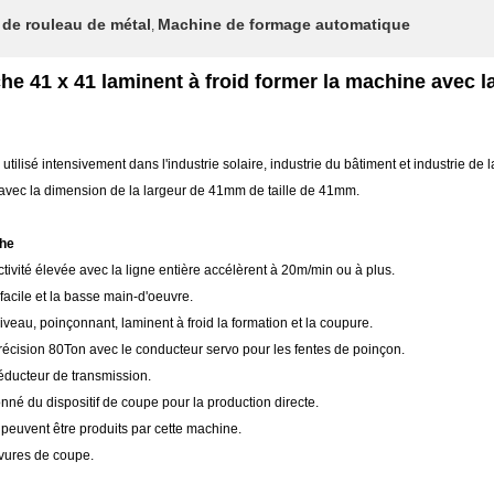
de rouleau de métal
Machine de formage automatique
,
che 41 x 41 laminent à froid former la machine avec l
tilisé intensivement dans l'industrie solaire, industrie du bâtiment et industrie de
e avec la dimension de la largeur de 41mm de taille de 41mm.
che
ctivité élevée avec la ligne entière accélèrent à 20m/min ou à plus.
acile et la basse main-d'oeuvre.
veau, poinçonnant, laminent à froid la formation et la coupure.
récision 80Ton avec le conducteur servo pour les fentes de poinçon.
réducteur de transmission.
 du dispositif de coupe pour la production directe.
peuvent être produits par cette machine.
vures de coupe.