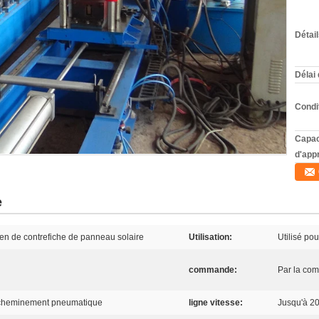
Détai
Délai 
Condi
Capac
d'app
e
en de contrefiche de panneau solaire
Utilisation:
Utilisé po
commande:
Par la co
 cheminement pneumatique
ligne vitesse:
Jusqu'à 2