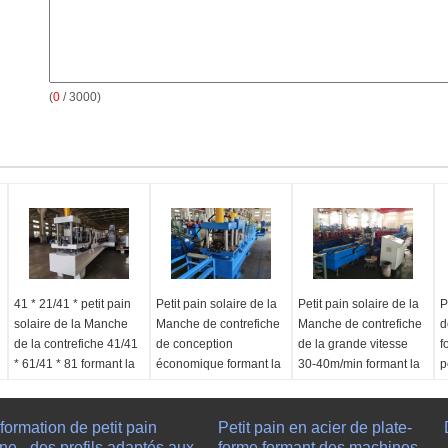
(
0
/ 3000)
41 * 21/41 * petit pain
Petit pain solaire de la
Petit pain solaire de la
P
solaire de la Manche
Manche de contrefiche
Manche de contrefiche
d
de la contrefiche 41/41
de conception
de la grande vitesse
f
* 61/41 * 81 formant la
économique formant la
30-40m/min formant la
p
machine pour le
machine, ligne vitesse
machine pour des
c
système de support
2-3m/min
dimensions adaptées
t
solaire
aux besoins du client
formation de petit pain
Application:
Petit pain en acier de plate-
Utilisé
L
ne - des profils adaptés aux
Type de machine:
Cold
pour produire les
forme formant des machines
Application:
Peut être
a