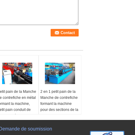
etit pain de la Manche
2 en 1 petit pain de la
e contrefiche en métal
Manche de contrefiche
ormant la machine,
formant la machine
etit pain conduit de
pour des sections de la
adre de réducteur de
contrefiche 41x41 et
ransmission ancien
41x21
'autre nom:
Demande de soumission
Canal en
Application:
Utilisation
cier galvanisé de
de produire des