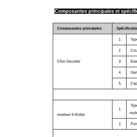
Composantes principales et spécif
Composantes principales
Spécificati
1.
Typ
2.
Cou
5Ton Decoiler
3.
Éne
4.
Gam
5.
Cap
Typ
1.
roul
niveleur 9-Roller
2.
Pui