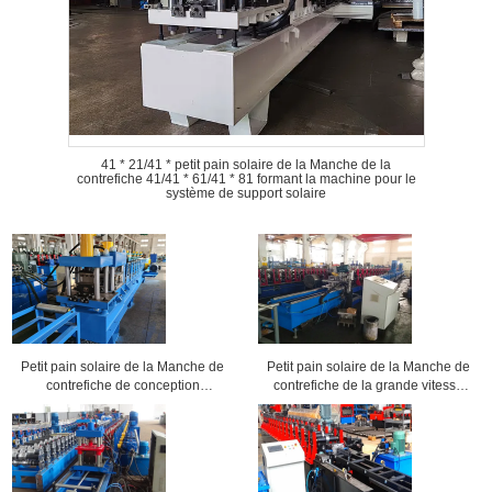
41 * 21/41 * petit pain solaire de la Manche de la
contrefiche 41/41 * 61/41 * 81 formant la machine pour le
système de support solaire
Petit pain solaire de la Manche de
Petit pain solaire de la Manche de
contrefiche de conception
contrefiche de la grande vitesse
économique formant la machine,
30-40m/min formant la machine
ligne vitesse 2-3m/min
pour des dimensions adaptées aux
besoins du client