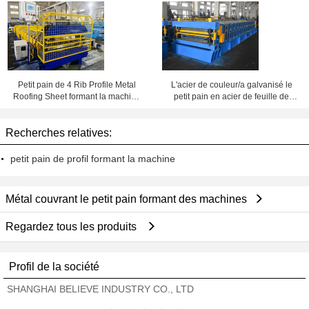
formant la machine
machine pour les feuilles ondulées
et 6 Rib Profile Sheets
Petit pain de 4 Rib Profile Metal
L'acier de couleur/a galvanisé le
Roofing Sheet formant la machine
petit pain en acier de feuille de
avec le cisaillement électrique
toiture formant la machine avec la
conception de double couche
Recherches relatives:
petit pain de profil formant la machine
Métal couvrant le petit pain formant des machines
Regardez tous les produits
Profil de la société
SHANGHAI BELIEVE INDUSTRY CO., LTD