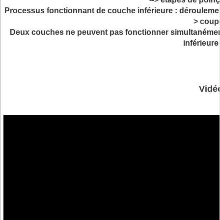
Processus fonctionnant de couche inférieure : déroulement d
> coupe
Deux couches ne peuvent pas fonctionner simultanément.
inférieure
Vidé