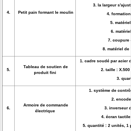
3. la largeur s'ajus
4.
Petit pain formant le moulin
4. formation
5. matérie
6. matérie
7. coupure 
8. matériel d
1. cadre soudé par acier d
Tableau de soutien de
5.
2. taille : X.5
produit fini
3. quan
1. système de contrô
2. encode
Armoire de commande
6.
3. inverseur
électrique
4. écran tacti
5. quantité : 2 unités, 