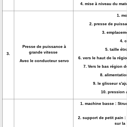
4. mise à niveau du maté
1. mo
2. presse de puiss
3. emplaceme
4. 
Presse de puissance à
5. taille é
grande vitesse
3.
6. vers le haut de la rég
Avec le conducteur servo
7. Vers le bas région 
8. alimentatio
9. le glisseur s'a
10. pression
1. machine basse : Stru
2. support de petit pain :
sur la