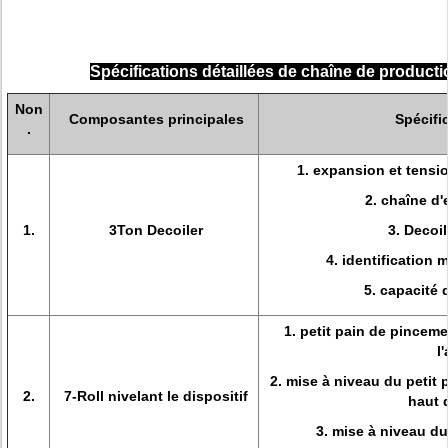
Spécifications détaillées de chaîne de produc
Non
Composantes principales
Spécifi
.
1. expansion et tensi
2. chaîne d
1.
3Ton Decoiler
3. Decoil
4. identificatio
5. capacité
1. petit pain de pinceme
l
2. mise à niveau du petit p
2.
7-Roll nivelant le dispositif
haut 
3. mise à niveau du