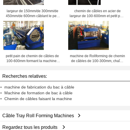
largeur de 150mm/de 300mm/de
chemin de câbles en acier de
450mm/de 600mm câblant le petit
largeur de 100-600mm et petit pain
pain résistant d'échelle de câble
perforés de chaîne câblée formant
électrique formant la machine
la machine
petit pain de chemin de câbles de
machine de Rollforming de chemin
100-600mm formant la machine ;
de câbles de 100-300mm, chaîne
Chaîne de production perforée en
de production perforée de chemin
acier de chemin de câbles
de câbles
Recherches relatives:
machine de fabrication du bac à câble
Machine de formation de bac à câble
Chemin de câbles faisant la machine
Câble Tray Roll Forming Machines
Regardez tous les produits