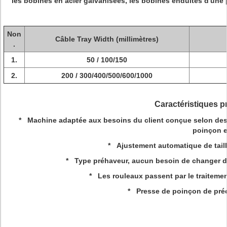
les bobines en acier galvanisées, les bobines enduites d'une 
Non
Câble Tray Width (millimètres)
.
1.
50 / 100/150
2.
200 / 300/400/500/600/1000
Caractéristiques p
* Machine adaptée aux besoins du client conçue selon des ta
poinçon et
* Ajustement automatique de taille
* Type préhaveur, aucun besoin de changer de
* Les rouleaux passent par le traitemen
* Presse de poinçon de préc