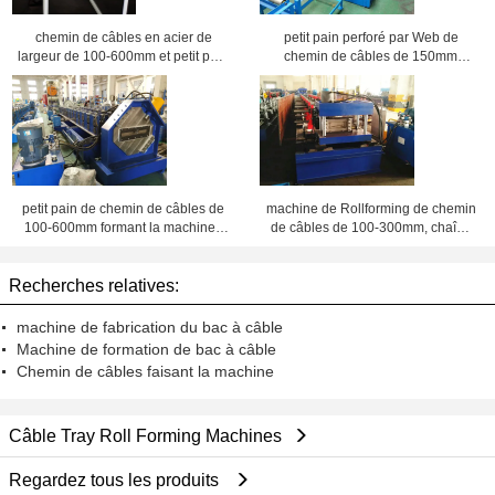
chemin de câbles en acier de
petit pain perforé par Web de
largeur de 100-600mm et petit pain
chemin de câbles de 150mm
perforés de chaîne câblée formant
300mm formant la machine avec
la machine
pré - coupez le dispositif
petit pain de chemin de câbles de
machine de Rollforming de chemin
100-600mm formant la machine ;
de câbles de 100-300mm, chaîne
Chaîne de production perforée en
de production perforée de chemin
acier de chemin de câbles
de câbles
Recherches relatives:
machine de fabrication du bac à câble
Machine de formation de bac à câble
Chemin de câbles faisant la machine
Câble Tray Roll Forming Machines
Regardez tous les produits